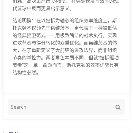
消耗、高决策产出”的模式，在强调速度与效率的现
代篮球中反而更具启示意义。
结论明确：在以挡拆为轴心的组织效率维度上，斯
托克顿不仅领先于诺维茨基，更代表了一种被低估
的经典控卫范式——用极致简洁的战术执行，实现
进攻节奏与得分转化的双重优化。而诺维茨基的伟
大，在于重新定义了大前锋的进攻边界，而非组织
节奏的掌控力。两者角色本质不同，但就“挡拆驱动
节奏”这一单一命题而言，斯托克顿的效率优势具有
结构性必然。