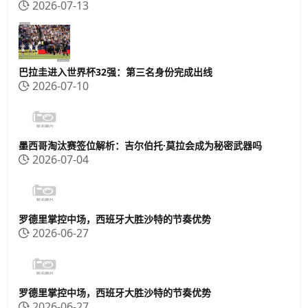
2026-07-13
巴拉圭进入世界杯32强：第三名身份完成出线
2026-07-10
墨西哥淘汰赛签位解析：吉尔伯托·莫拉会成为秘密武器吗
2026-07-04
罗德里掌控中场，西班牙大胜沙特的节奏优势
2026-06-27
罗德里掌控中场，西班牙大胜沙特的节奏优势
2026-06-27