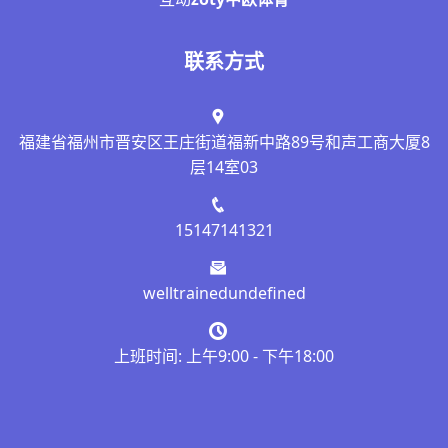
联系方式
福建省福州市晋安区王庄街道福新中路89号和声工商大厦8
层14室03
15147141321
welltrainedundefined
上班时间: 上午9:00 - 下午18:00