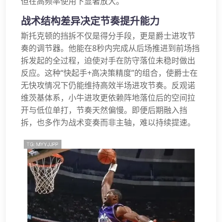
但在高频率使用下显著放大。
战术结构差异决定节奏提升能力
斯托克顿的挡拆不仅是得分手段，更是爵士进攻节
奏的调节器。他能在8秒内完成从后场推进到前场挡
拆发起的全过程，迫使对手在防守落位未稳时做出
反应。这种“快起手+高决策精度”的组合，使爵士在
无快攻情况下仍能维持高效半场进攻节奏。反观诺
维茨基体系，小牛进攻更依赖阵地落位后的空间拉
开与低位单打，节奏天然偏慢。即便后期融入挡
拆，也多作为战术变奏而非主轴，难以持续提速。