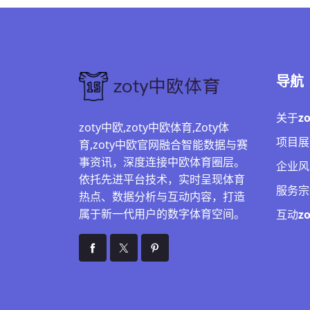
导航
关于
z
zoty中欧,zoty中欧体育,Zoty体
项目展
育,zoty中欧官网融合智能数据与赛
事资讯，深度连接中欧体育圈层。
企业风
依托先进平台技术，实时呈现体育
服务宗
热点、数据分析与互动内容，打造
属于新一代用户的数字体育空间。
互动
z