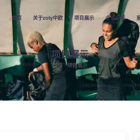
首页
关于
zoty中欧
项目展示
企业风采
项目展示
首页
项目展示