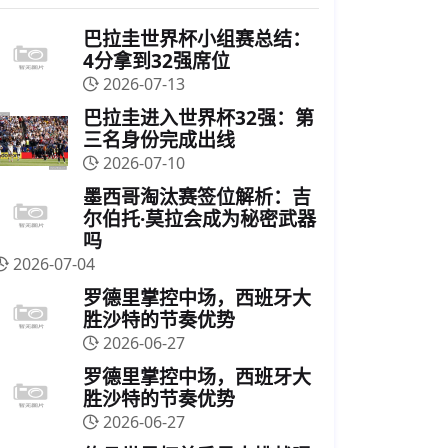
巴拉圭世界杯小组赛总结：
4分拿到32强席位
2026-07-13
巴拉圭进入世界杯32强：第
三名身份完成出线
2026-07-10
墨西哥淘汰赛签位解析：吉
尔伯托·莫拉会成为秘密武器
吗
2026-07-04
罗德里掌控中场，西班牙大
胜沙特的节奏优势
2026-06-27
罗德里掌控中场，西班牙大
胜沙特的节奏优势
2026-06-27