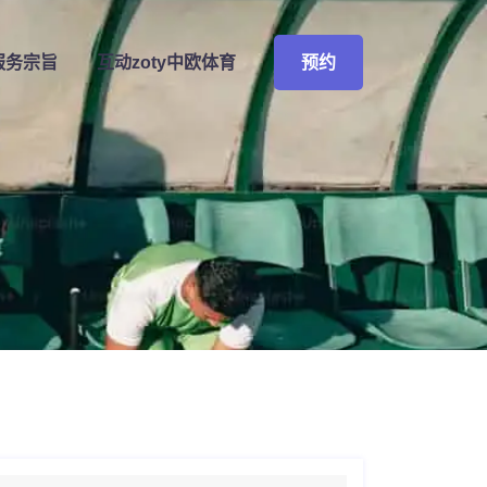
预约
服务宗旨
互动
zoty中欧体育