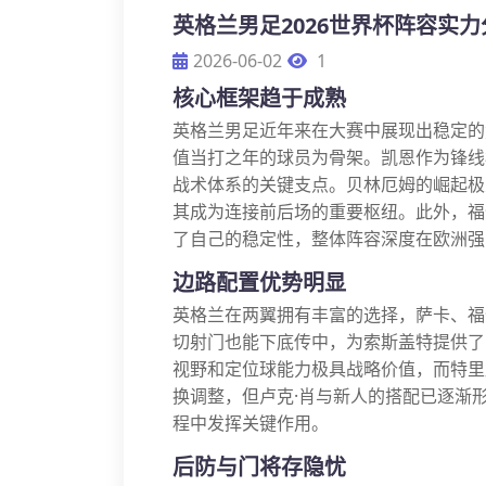
英格兰男足2026世界杯阵容实力
2026-06-02
1
核心框架趋于成熟
英格兰男足近年来在大赛中展现出稳定的
值当打之年的球员为骨架。凯恩作为锋线
战术体系的关键支点。贝林厄姆的崛起极
其成为连接前后场的重要枢纽。此外，福
了自己的稳定性，整体阵容深度在欧洲强
边路配置优势明显
英格兰在两翼拥有丰富的选择，萨卡、福
切射门也能下底传中，为索斯盖特提供了
视野和定位球能力极具战略价值，而特里
换调整，但卢克·肖与新人的搭配已逐渐形
程中发挥关键作用。
后防与门将存隐忧