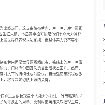
泛视为出线热门。这支由德布劳内、卢卡库、库尔图瓦
职业生涯末期，本届赛事极可能是他们争夺大力神杯
上届世界杯表现未达预期，但整体实力仍不容小
德布劳内仍是世界顶级组织者，锋线上的卢卡库虽
能力；门将库尔图瓦伤愈复出后状态回升。然而，
度对抗下的持续性成为隐忧。若遭遇密集赛程或激
上，将是决定球队上限的关键。
步摒弃过去依赖球星个人能力的打法，转而强调防守
长防守反击的对手，比利时更可能采取控球主导、