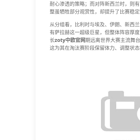
耐心渗透的策略；而对阵新西兰时，则有
整虽牺牲部分观赏性，却提升了比赛稳定
从分组看，比利时与埃及、伊朗、新西兰
有萨拉赫这一超级巨星，但整体阵容厚度
长
zoty中欧官网
期远离世界大赛主流舞
这为其在淘汰赛阶段保留体力、调整状态