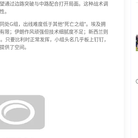
望通过边路突破与中路配合打开局面。这种战术调
性。
同处G组，出线难度低于其他“死亡之组”。埃及拥
有限；伊朗作风顽强但技术细腻度不足；新西兰则
台。只要比利时正常发挥，小组头名几乎板上钉钉，
提供了空间。