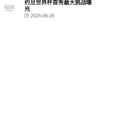
约旦世界杯首秀最大挑战曝
光
2026-06-26