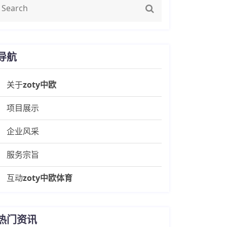
导航
关于
zoty中欧
项目展示
企业风采
服务宗旨
互动
zoty中欧体育
热门资讯