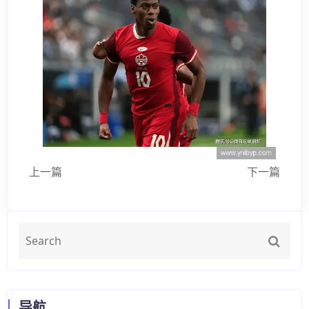
上一篇
下一篇
导航