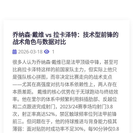
乔纳森·戴维 vs 拉卡泽特：技术型前锋的
战术角色与数据对比
2026-03-18
1
很多人认为乔纳森·戴维已是法甲顶级中锋，甚至可
比肩拉卡泽特这样的前国家队主力，但实际上他只
是强队核心拼图，而非决定比赛走向的战术支点
——尤其在高强度对抗与体系依赖性上，两人存在
本质差距。 戴维的核心优势在于无球跑动与终结效
率。他在里尔的体系中频繁利用斜插肋部、反越位
和二点跟进完成射门，2023/24赛季场均射门3.8
次，射正率高达52%，禁区触球频率位列法甲前锋
前三。但问题在于，他的持球推进与背身能力极其
薄弱：面对贴防时成功率不足30%，每90分钟仅0.8