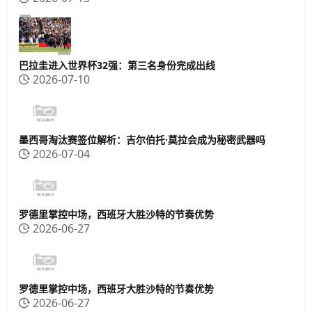
巴拉圭进入世界杯32强：第三名身份完成出线
2026-07-10
墨西哥淘汰赛签位解析：吉尔伯托·莫拉会成为秘密武器吗
2026-07-04
罗德里掌控中场，西班牙大胜沙特的节奏优势
2026-06-27
罗德里掌控中场，西班牙大胜沙特的节奏优势
2026-06-27