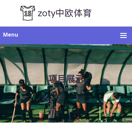
项目展示
首页
项目展示