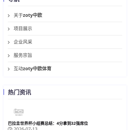
关于
zoty中欧
项目展示
企业风采
服务宗旨
互动
zoty中欧体育
热门资讯
巴拉圭世界杯小组赛总结：4分拿到32强席位
2026-07-13